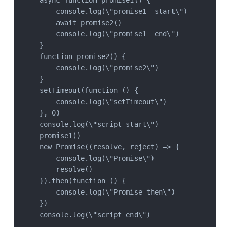
    console.log(\"promise1  start\")

    await promise2()

    console.log(\"promise1  end\")

}

function promise2() {

    console.log(\"promise2\")

}

setTimeout(function () {

    console.log(\"setTimeout\")

}, 0)

console.log(\"script start\")

promise1()

new Promise((resolve, reject) => {

    console.log(\"Promise\")

    resolve()

}).then(function () {

    console.log(\"Promise then\")

})

console.log(\"script end\")