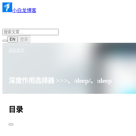
小白龙博客
EN
登录
返回首页
深度作用选择器 >>>、/deep/、:deep
·
·
Css
2022年5月24日
872 阅读
目录