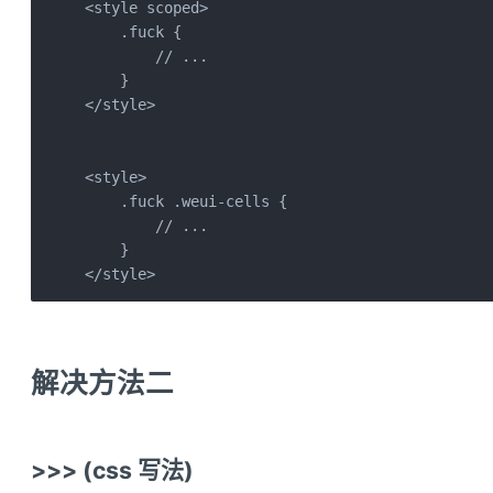
<style scoped>

    .fuck {

        // ...

    }

</style>

<style>

    .fuck .weui-cells {

        // ...

    }

</style>
解决方法二
>>> (css 写法)