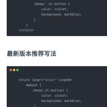
        /deep/ .el-button {

            color: violet;

            background: darkblue;

        }

    }

</style>
最新版本推荐写法
<style lang=\"scss\" scoped>

    #about {

       :deep(.el-button) {

            color: violet;

            background: darkblue;

        }
