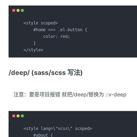
<style scoped>

    #home >>> .el-button {

        color: red;

    }

</style>
/deep/ (sass/scss 写法)
注意：要是项目报错 就把/deep/替换为 ::v-deep
<style lang=\"scss\" scoped>

    #about {
