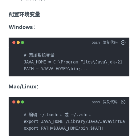
配置环境变量
Windows
：
bash
复制代码
# 添加系统变量

JAVA_HOME = C:\Program Files\Java\jdk-21

PATH = %JAVA_HOME%\bin;...
Mac/Linux
：
bash
复制代码
# 编辑 ~/.bashrc 或 ~/.zshrc

export JAVA_HOME=/Library/Java/JavaVirtualMach
export PATH=$JAVA_HOME/bin:$PATH