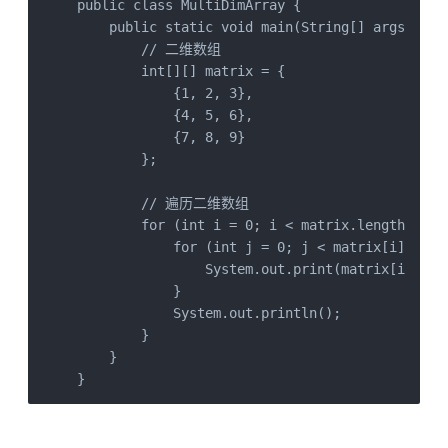
public class MultiDimArray {

    public static void main(String[] args) {

        // 二维数组

        int[][] matrix = {

            {1, 2, 3},

            {4, 5, 6},

            {7, 8, 9}

        };

        // 遍历二维数组

        for (int i = 0; i < matrix.length; i++)
            for (int j = 0; j < matrix[i].lengt
                System.out.print(matrix[i][j] +
            }

            System.out.println();

        }

    }

}