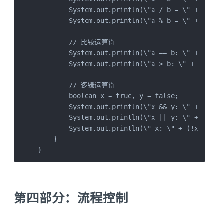
        System.out.println(\"a / b = \" + (a / 
        System.out.println(\"a % b = \" + (a % 
        // 比较运算符

        System.out.println(\"a == b: \" + (a ==
        System.out.println(\"a > b: \" + (a > b
        // 逻辑运算符

        boolean x = true, y = false;

        System.out.println(\"x && y: \" + (x &&
        System.out.println(\"x || y: \" + (x ||
        System.out.println(\"!x: \" + (!x));   
    }

}
第四部分：流程控制