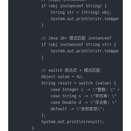
        if (obj instanceof String) {

            String str = (String) obj;

            System.out.println(str.toUpperCase(
        }

        // Java 16+ 模式匹配 instanceof

        if (obj instanceof String str) {

            System.out.println(str.toUpperCase(
        }

        // switch 表达式 + 模式匹配

        Object value = 42;

        String result = switch (value) {

            case Integer i -> \"整数: \" + i;

            case String s -> \"字符串: \" + s;

            case Double d -> \"浮点数: \" + d;

            default -> \"未知类型\";

        };

        System.out.println(result);

    }
