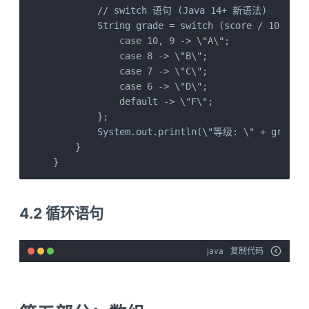
        // switch 语句 (Java 14+ 新语法)

        String grade = switch (score / 10) {

            case 10, 9 -> \"A\";

            case 8 -> \"B\";

            case 7 -> \"C\";

            case 6 -> \"D\";

            default -> \"F\";

        };

        System.out.println(\"等级: \" + grade);
    }

}
4.2 循环语句
java
复制代码