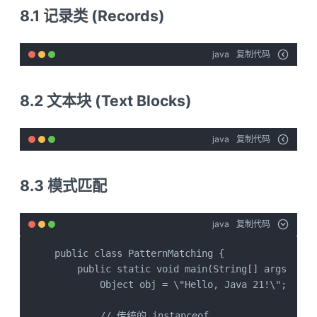
8.1 记录类 (Records)
java
复制代码
8.2 文本块 (Text Blocks)
java
复制代码
8.3 模式匹配
java
复制代码
public class PatternMatching {

    public static void main(String[] args) {

        Object obj = \"Hello, Java 21!\";

        // 传统的 instanceof
