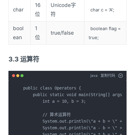
16
Unicode字
char
char c = 'A';
位
符
bool
1
boolean flag =
true/false
ean
位
true;
3.3 运算符
java
复制代码
public class Operators {

    public static void main(String[] args) {

        int a = 10, b = 3;

        // 算术运算符

        System.out.println(\"a + b = \" + (a + 
        System.out.println(\"a - b = \" + (a - 
        System.out.println(\"a * b = \" + (a * 