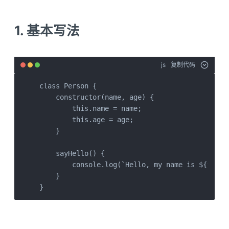
1. 基本写法
js
复制代码
class Person {

    constructor(name, age) {

        this.name = name;

        this.age = age;

    }

    sayHello() {

        console.log(`Hello, my name is ${this.
    }

}