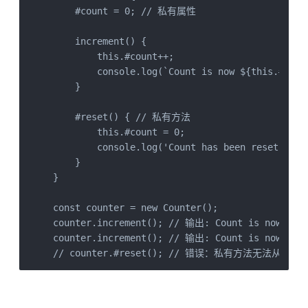
    #count = 0; // 私有属性

    increment() {

        this.#count++;

        console.log(`Count is now ${this.#count
    }

    #reset() { // 私有方法

        this.#count = 0;

        console.log('Count has been reset.');

    }

}

const counter = new Counter();

counter.increment(); // 输出: Count is now 1

counter.increment(); // 输出: Count is now 2

// counter.#reset(); // 错误：私有方法无法从外部