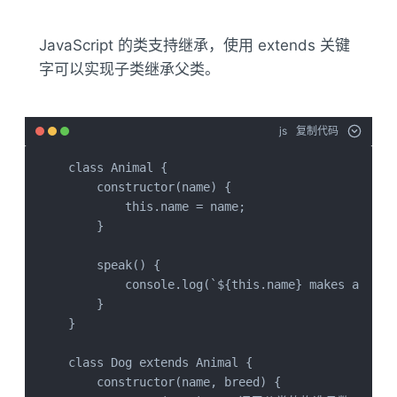
JavaScript 的类支持继承，使用 extends 关键
字可以实现子类继承父类。
js
复制代码
class Animal {

    constructor(name) {

        this.name = name;

    }

    speak() {

        console.log(`${this.name} makes a noise
    }

}

class Dog extends Animal {

    constructor(name, breed) {
