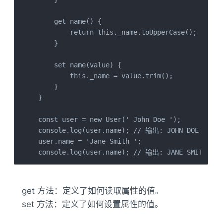
    get name() {

        return this._name.toUpperCase();

    }

    set name(value) {

        this._name = value.trim();

    }

}

const user = new User(' John Doe ');

console.log(user.name); // 输出: JOHN DOE

user.name = 'Jane Smith ';

console.log(user.name); // 输出: JANE SMITH
get 方法：定义了如何读取属性的值。
set 方法：定义了如何设置属性的值。