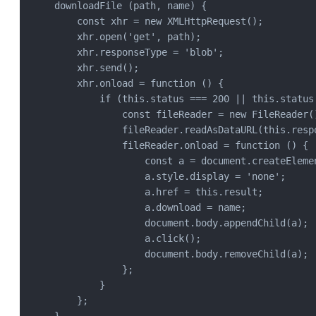
downloadFile (path, name) {

    const xhr = new XMLHttpRequest();

    xhr.open('get', path);

    xhr.responseType = 'blob';

    xhr.send();

    xhr.onload = function () {

        if (this.status === 200 || this.status 
            const fileReader = new FileReader()
            fileReader.readAsDataURL(this.respo
            fileReader.onload = function () {

                const a = document.createElemen
                a.style.display = 'none';

                a.href = this.result;

                a.download = name;

                document.body.appendChild(a);

                a.click();

                document.body.removeChild(a);

            };

        }

    };
