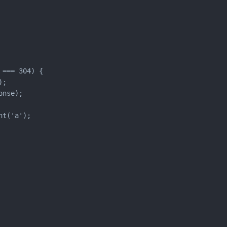
=== 304) {

;

nse);

t('a');
