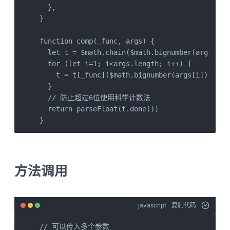
  },

}

function comp(_func, args) {

  let t = $math.chain($math.bignumber(args[0]))
  for (let i=1; i<args.length; i++) {

    t = t[_func]($math.bignumber(args[i]))

  }

  // 防止超过6位使用科学计数法

  return parseFloat(t.done())

}
方法调用
javascript
复制代码
// 可以传入多个参数
