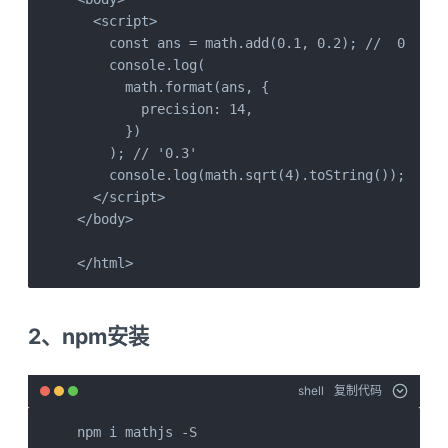
  <script>

    const ans = math.add(0.1, 0.2); //  0.30000
    console.log(

      math.format(ans, {

        precision: 14,

      })

    ); // '0.3'

    console.log(math.sqrt(4).toString()); // 2

  </script>

</body>

</html>
2、npm安装
shell
复制代码
npm i mathjs -S