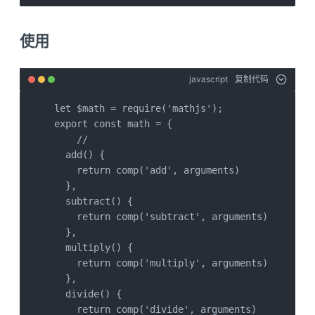
使用
javascript
复制代码
let $math = require('mathjs');

export const math = {

    //

  add() {

    return comp('add', arguments)

  },

  subtract() {

    return comp('subtract', arguments)

  },

  multiply() {

    return comp('multiply', arguments)

  },

  divide() {

    return comp('divide', arguments)
