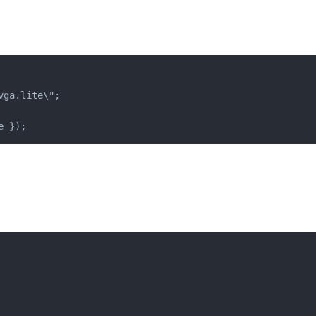
ga.lite\";

e });