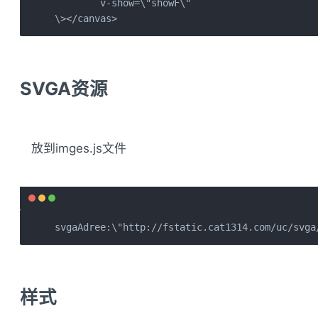
        v-show=\"showF\"

\></canvas>
SVGA资源
放到imges.js文件
svgaAdree:\"http://fstatic.cat1314.com/uc/svga
样式