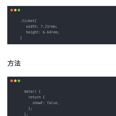
.ticket{

   width: 7.21rem;

   height: 6.64rem;

}     
方法
  data() {

    return {

      showF: false,

    };

  },