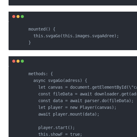
  mounted() {

    this.svgaGo(this.images.svgaAdree);

  }
  methods: {

    async svgaGo(adress) {

      let canvas = document.getElementById(\"ca
      const fileData = await downloader.get(adr
      const data = await parser.do(fileData);

      let player = new Player(canvas);

      await player.mount(data);

      player.start();

      this.showF = true;
