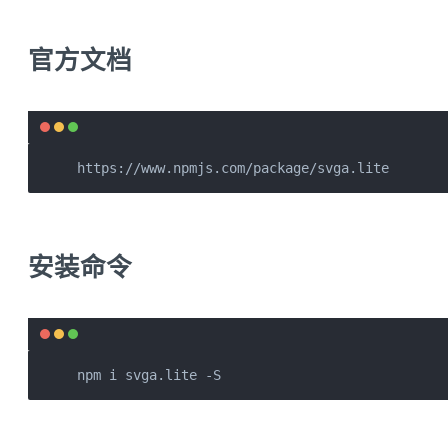
官方文档
https://www.npmjs.com/package/svga.lite
安装命令
npm i svga.lite -S