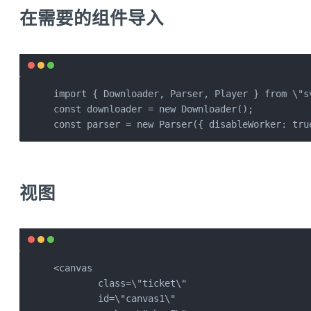
在需要的组件导入
import { Downloader, Parser, Player } from \"sv
const downloader = new Downloader();

const parser = new Parser({ disableWorker: tru
视图
<canvas

        class=\"ticket\"

        id=\"canvas1\"
