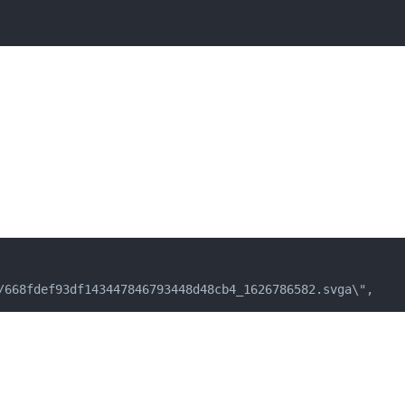
/668fdef93df143447846793448d48cb4_1626786582.svga\",