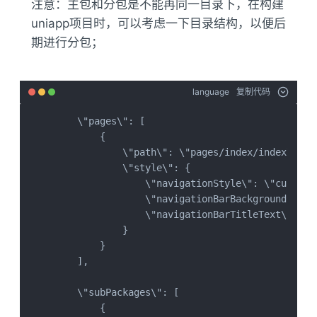
注意：主包和分包是不能再同一目录下，在构建
uniapp项目时，可以考虑一下目录结构，以便后
期进行分包；
language
复制代码
    \"pages\": [

        {

            \"path\": \"pages/index/index\",

            \"style\": {

                \"navigationStyle\": \"custom\"
                \"navigationBarBackgroundColor\
                \"navigationBarTitleText\": \
            }

        }

    ],

    \"subPackages\": [

        {
