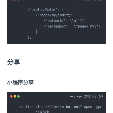
    \"preloadRule\": {

        \"pages/my/index\": {

            \"network\": \"all\",

            \"packages\": [\"pages_my\"]

        }

    },
分享
小程序分享
language
复制代码
<button class=\"invite-button\" open-type=\"sha
        分享好友
