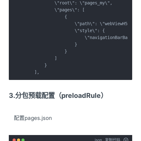
            \"root\": \"pages_my\",

            \"pages\": [

                {

                    \"path\": \"webViewH5/index
                    \"style\": {

                        \"navigationBarBackgrou
                    }

                }

            ]

        }

    ],
3.分包预载配置（preloadRule）
配置pages.json
json
复制代码