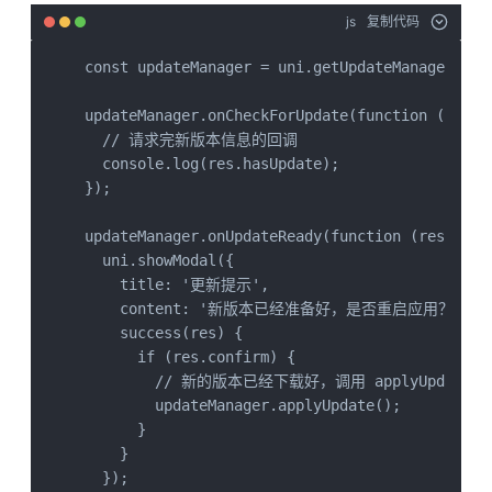
js
复制代码
const updateManager = uni.getUpdateManager();

updateManager.onCheckForUpdate(function (res) {
  // 请求完新版本信息的回调

  console.log(res.hasUpdate);

});

updateManager.onUpdateReady(function (res) {

  uni.showModal({

    title: '更新提示',

    content: '新版本已经准备好，是否重启应用？',

    success(res) {

      if (res.confirm) {

        // 新的版本已经下载好，调用 applyUpdate
        updateManager.applyUpdate();

      }

    }

  });
