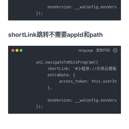
           envVersion: __wxConfig.envVersion

      });
shortLink跳转不需要appId和path
language
复制代码
      uni.navigateToMiniProgram({

           shortLink: '#小程序://众师云模板/klwShe
           extraData: {

                access_token: this.userInfo.acc
           },

           envVersion: __wxConfig.envVersion

      });